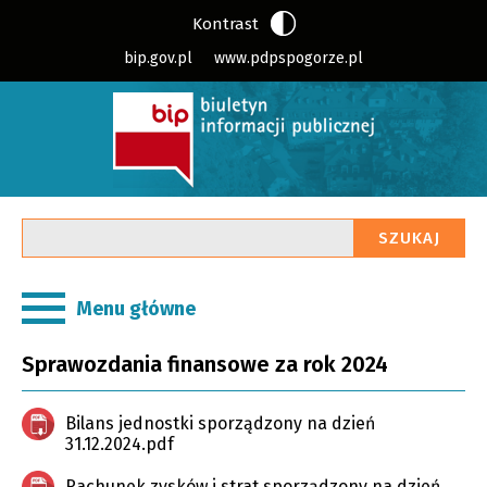
Kontrast
bip.gov.pl
www.pdpspogorze.pl
Wpisz
SZUKAJ
szukaną
frazę
Menu główne
Sprawozdania finansowe za rok 2024
Bilans jednostki sporządzony na dzień
31.12.2024.pdf
Rachunek zysków i strat sporządzony na dzień