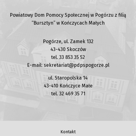
kasjer
Powiatowy Dom Pomocy Społecznej w Pogórzu z filią
“Bursztyn” w Kończycach Małych
Pogórze, ul. Zamek 132
43-430 Skoczów
tel. 33 853 35 52
E-mail: sekretariat@pdpspogorze.pl
ul. Staropolska 14
43-410 Kończyce Małe
tel. 32 469 35 71
Kontakt