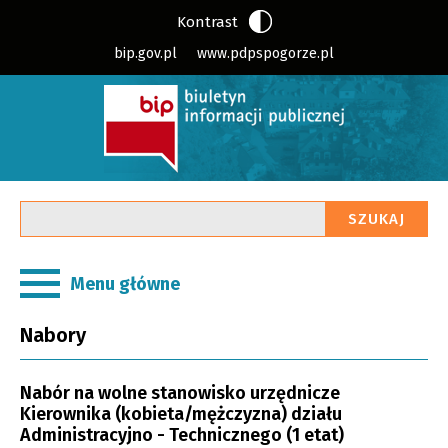
Kontrast
bip.gov.pl
www.pdpspogorze.pl
Wpisz
SZUKAJ
szukaną
frazę
Menu główne
Nabory
Nabór na wolne stanowisko urzędnicze
Kierownika (kobieta/mężczyzna) działu
Administracyjno - Technicznego (1 etat)