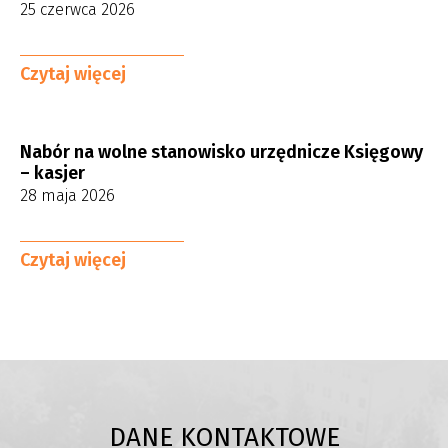
25 czerwca 2026
Czytaj więcej
o
stronie
Nabór
na
Nabór na wolne stanowisko urzędnicze Księgowy
wolne
– kasjer
stanowisko
28 maja 2026
urzędnicze
Kierownika
Czytaj więcej
(kobieta/mężczyzna)
o
działu
stronie
Administracyjno
Nabór
-
na
Technicznego
wolne
(1
stanowisko
etat)
urzędnicze
Księgowy
DANE KONTAKTOWE
–